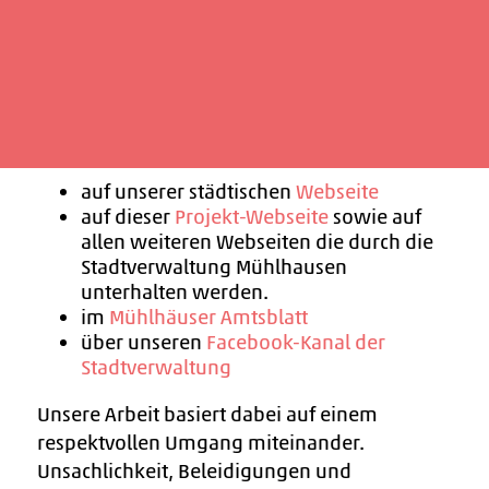
Konstruktive Kritik ist erwünscht.
Die Stadtverwaltung Mühlhausen bemüht
sich im Rahmen der vorhandenen
Möglichkeiten zu allen Projekten um
Transparenz und bestmögliche Information:
auf unserer städtischen
Webseite
auf dieser
Projekt-Webseite
sowie auf
allen weiteren Webseiten die durch die
Stadtverwaltung Mühlhausen
unterhalten werden.
im
Mühlhäuser Amtsblatt
über unseren
Facebook-Kanal der
Stadtverwaltung
Unsere Arbeit basiert dabei auf einem
respektvollen Umgang miteinander.
Unsachlichkeit, Beleidigungen und